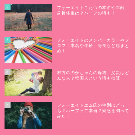
2
フォーエイトこたつの本名や年齢、
身長体重は？ハーフの噂も！
3
フォーエイトのメンバーカラーやプ
ロフ！本名や年齢、身長など総まと
め！
4
村方ののかちゃんの母親、父親はど
んな人？韓国人という噂も検証
5
フォーエイトエム氏の性別はどっ
ち？ハーフって本当？疑惑を調べて
みた！