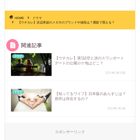
HOME
ドラマ
【ウチカレ】浜辺美波のメガネのブランドや値段は？通販で買える？
関連記事
ドラマ
【ウチカレ】第5話空と渉のスワンボート
デートの公園ロケ地はどこ？
2021年2月10日
ドラマ
【知ってるワイフ】日本版のあらすじは？
原作は存在するの？
2021年1月2日
スポンサーリンク