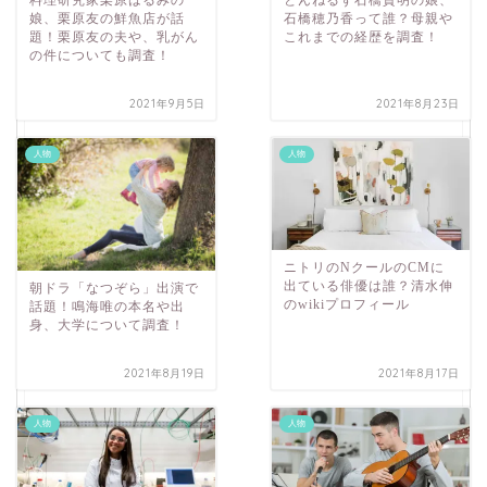
料理研究家栗原はるみの
とんねるず石橋貴明の娘、
娘、栗原友の鮮魚店が話
石橋穂乃香って誰？母親や
題！栗原友の夫や、乳がん
これまでの経歴を調査！
の件についても調査！
2021年9月5日
2021年8月23日
人物
人物
ニトリのNクールのCMに
出ている俳優は誰？清水伸
朝ドラ「なつぞら」出演で
のwikiプロフィール
話題！鳴海唯の本名や出
身、大学について調査！
2021年8月19日
2021年8月17日
人物
人物