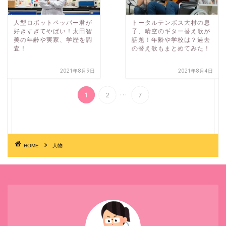
人型ロボットペッパー君が
トータルテンボス大村の息
好きすぎてやばい！太田智
子、晴空のギター替え歌が
美の年齢や実家、学歴を調
話題！年齢や学校は？過去
査！
の替え歌もまとめてみた！
2021年8月9日
2021年8月4日
...
1
2
7
HOME
人物