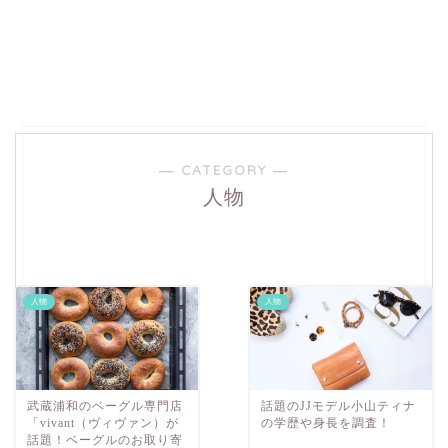
― CATEGORY ―
人物
人物
人物
武蔵浦和のベーグル専門店
話題のJJモデル小山ティナ
「vivant（ヴィヴァン）が
の学歴や身長を調査！
話題！ベーグルのお取り寄