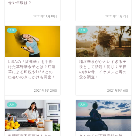
せや年収は？
2021年11月10日
2021年10月2日
人物
人物
LiSAの「紅蓮華」を手掛
稲垣来泉がかわいすぎる子
けた草野華余子とは？紅蓮
役として話題！同じく子役
華による印税やLiSAとの
の姉や母、イケメンと噂の
出会いのきっかけも調査！
父を調査！
2021年9月20日
2021年9月6日
人物
人物