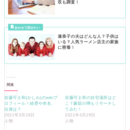
収も調査！
連恭子の夫はどんな人？子供は
いる？人気ラーメン店主の家族
に密着！
関連
佐藤可士和(かしわ)のwikiプ
佐藤可士和の自宅場所はど
ロフィール！経歴や本名、
こ？豪邸の噂もリサーチし
出身は？
てみた！
2021年3月28日
2021年3月29日
人物
人物