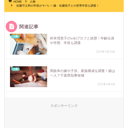
HOME
人物
佐藤可士和の年収がヤバい！嫁・佐藤悦子との世帯年収も調査！
関連記事
人物
村本理恵子のwikiプロフと経歴！年齢出身
や学歴、年収も調査
2021年5月23日
人物
関政幸の嫁や子供、家族構成を調査！娘は
一人？千葉県知事候補
2021年3月4日
スポンサーリンク