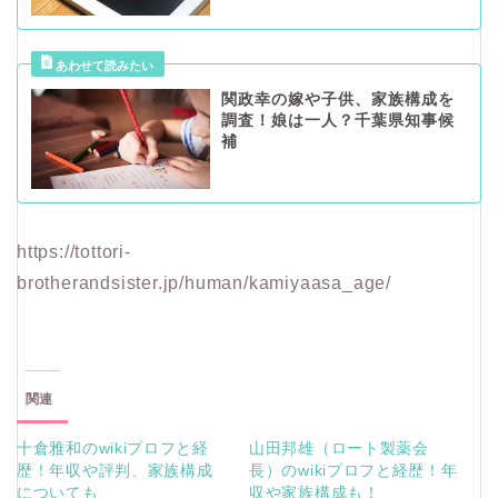
関政幸の嫁や子供、家族構成を
調査！娘は一人？千葉県知事候
補
https://tottori-
brotherandsister.jp/human/kamiyaasa_age/
関連
十倉雅和のwikiプロフと経
山田邦雄（ロート製薬会
歴！年収や評判、家族構成
長）のwikiプロフと経歴！年
についても
収や家族構成も！