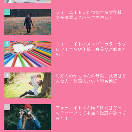
2
フォーエイトこたつの本名や年齢、
身長体重は？ハーフの噂も！
3
フォーエイトのメンバーカラーやプ
ロフ！本名や年齢、身長など総まと
め！
4
村方ののかちゃんの母親、父親はど
んな人？韓国人という噂も検証
5
フォーエイトエム氏の性別はどっ
ち？ハーフって本当？疑惑を調べて
みた！