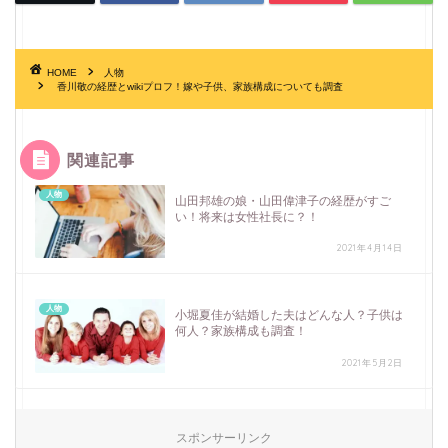
HOME
人物
香川敬の経歴とwikiプロフ！嫁や子供、家族構成についても調査
関連記事
人物
山田邦雄の娘・山田偉津子の経歴がすご
い！将来は女性社長に？！
2021年4月14日
人物
小堀夏佳が結婚した夫はどんな人？子供は
何人？家族構成も調査！
2021年5月2日
スポンサーリンク