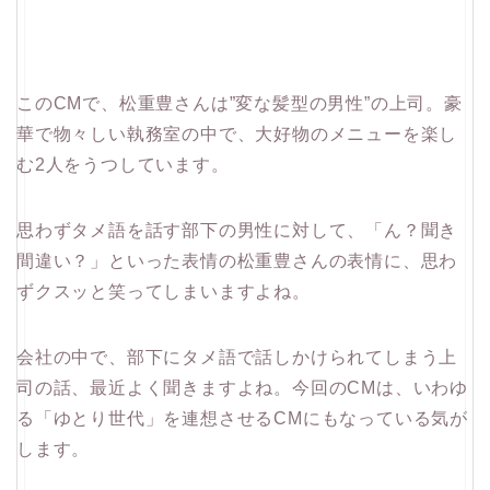
このCMで、松重豊さんは”変な髪型の男性”の上司。豪
華で物々しい執務室の中で、大好物のメニューを楽し
む2人をうつしています。
思わずタメ語を話す部下の男性に対して、「ん？聞き
間違い？」といった表情の松重豊さんの表情に、思わ
ずクスッと笑ってしまいますよね。
会社の中で、部下にタメ語で話しかけられてしまう上
司の話、最近よく聞きますよね。今回のCMは、いわゆ
る「ゆとり世代」を連想させるCMにもなっている気が
します。