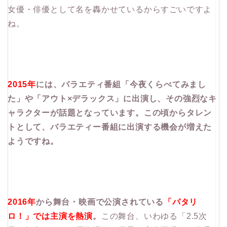
女優・俳優として名を轟かせているからすごいですよ
ね。
2015年
には、バラエティ番組「今夜くらべてみまし
た」や「アウト×デラックス」に出演し、その強烈なキ
ャラクターが話題となっています。この頃からタレン
トとして、バラエティー番組に出演する機会が増えた
ようですね。
2016年
から舞台・映画で公演されている
「パタリ
ロ！」では主演を熱演
。
この舞台、いわゆる「2.5次