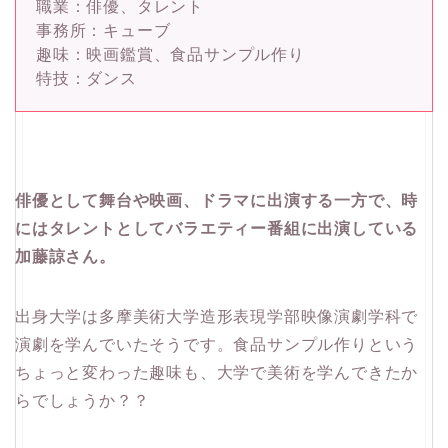
職業：俳優、タレント
事務所：キューブ
趣味：映画鑑賞、食品サンプル作り
特技：ダンス
俳優として舞台や映画、ドラマに出演する一方で、時
にはタレントとしてバラエティー番組に出演している
加藤諒さん。
出身大学は多摩美術大学造形表現学部映像演劇学科で
演劇を学んでいたそうです。食品サンプル作りという
ちょっと変わった趣味も、大学で美術を学んできたか
らでしょうか？？