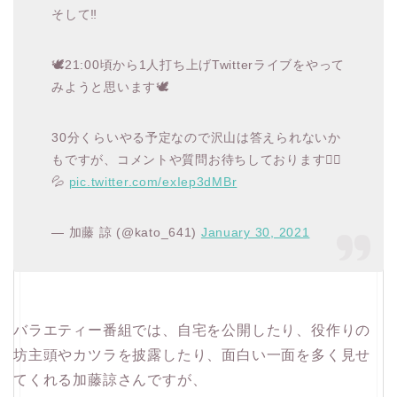
そして‼️
🕊21:00頃から1人打ち上げTwitterライブをやって
みようと思います🕊
30分くらいやる予定なので沢山は答えられないか
もですが、コメントや質問お待ちしております🙇‍♂️
💦
pic.twitter.com/exIep3dMBr
— 加藤 諒 (@kato_641)
January 30, 2021
バラエティー番組では、自宅を公開したり、役作りの
坊主頭やカツラを披露したり、面白い一面を多く見せ
てくれる加藤諒さんですが、