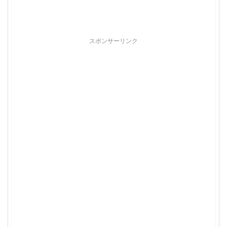
スポンサーリンク