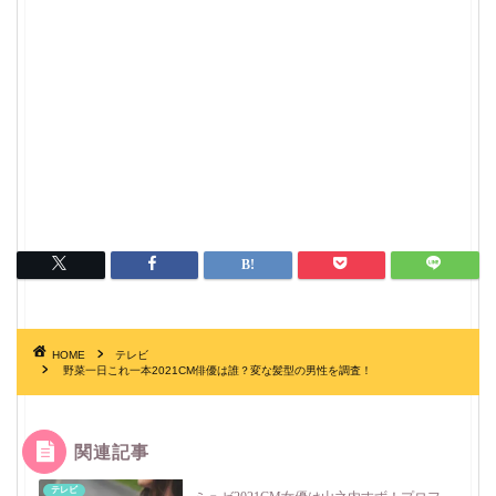
HOME
テレビ
野菜一日これ一本2021CM俳優は誰？変な髪型の男性を調査！
関連記事
テレビ