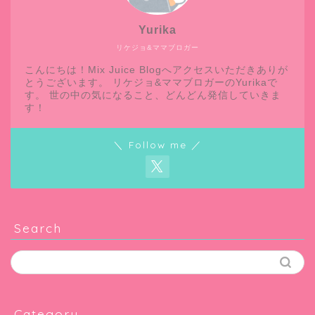
Yurika
リケジョ&ママブロガー
こんにちは！Mix Juice Blogへアクセスいただきありが
とうございます。 リケジョ&ママブロガーのYurikaで
す。 世の中の気になること、どんどん発信していきま
す！
＼ Follow me ／
Search
Category