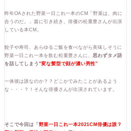
昨年OAされた野菜一日これ一本のCM「野菜は、肉に
合うのだ。」篇に引き続き、俳優の松重豊さんが出演
している本CM。
餃子や寿司、あらゆるご飯を食べながら美味しそうに
野菜一日これ一本を飲む松重豊さんに、
思わずタメ語
を話してしまう
“変な髪型で顔が濃い男性”
一体彼は誰なのか？？どこかでみたことがあるよう
な・・・？！そんな俳優さんが出演されています。
そこで今回は「
野菜一日これ一本2021CM俳優は誰？