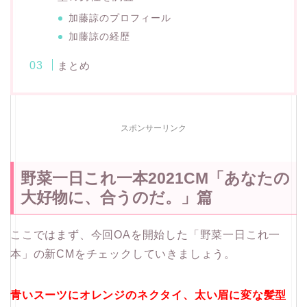
加藤諒のプロフィール
加藤諒の経歴
まとめ
スポンサーリンク
野菜一日これ一本2021CM「あなたの
大好物に、合うのだ。」篇
ここではまず、今回OAを開始した「野菜一日これ一
本」の新CMをチェックしていきましょう。
青いスーツにオレンジのネクタイ、太い眉に変な髪型