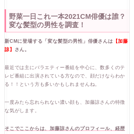
野菜一日これ一本2021CM俳優は誰？
変な髪型の男性を調査！
新CMに登場する「変な髪型の男性」俳優さんは
【加藤
諒】
さん。
最近では主にバラエティー番組を中心に、数多くのテ
レビ番組に出演されている方なので、顔だけならわか
る！！という方も多いかもしれませんね。
一度みたら忘れられない濃い顔も、加藤諒さんの特徴
な気がします。
そこでここからは、加藤諒さんのプロフィール、経歴